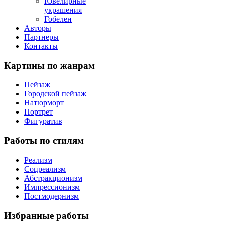
Ювелирные
украшения
Гобелен
Авторы
Партнеры
Контакты
Картины
по жанрам
Пейзаж
Городской пейзаж
Натюрморт
Портрет
Фигуратив
Работы
по стилям
Реализм
Соцреализм
Абстракционизм
Импрессионизм
Постмодернизм
Избранные
работы