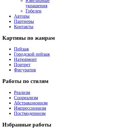
Ювелирные
украшения
Гобелен
Авторы
Партнеры
Контакты
Картины
по жанрам
Пейзаж
Городской пейзаж
Натюрморт
Портрет
Фигуратив
Работы
по стилям
Реализм
Соцреализм
Абстракционизм
Импрессионизм
Постмодернизм
Избранные
работы