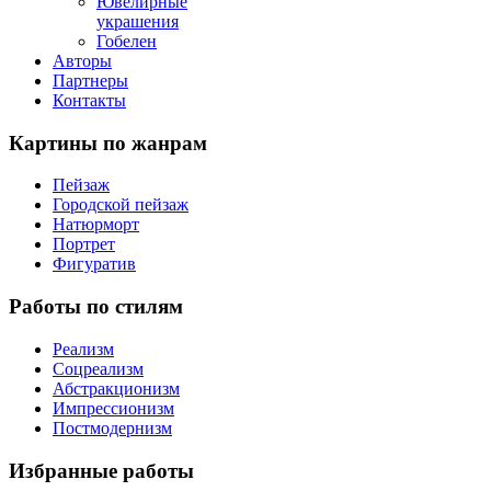
Ювелирные
украшения
Гобелен
Авторы
Партнеры
Контакты
Картины
по жанрам
Пейзаж
Городской пейзаж
Натюрморт
Портрет
Фигуратив
Работы
по стилям
Реализм
Соцреализм
Абстракционизм
Импрессионизм
Постмодернизм
Избранные
работы