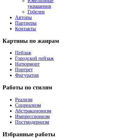
Ювелирные
украшения
Гобелен
Авторы
Партнеры
Контакты
Картины
по жанрам
Пейзаж
Городской пейзаж
Натюрморт
Портрет
Фигуратив
Работы
по стилям
Реализм
Соцреализм
Абстракционизм
Импрессионизм
Постмодернизм
Избранные
работы