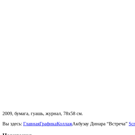
2009, бумага, гуашь, журнал, 78х58 см.
Вы здесь:
Главная
Графика
Коллаж
Акбузау Динара “Встреча”
Scr