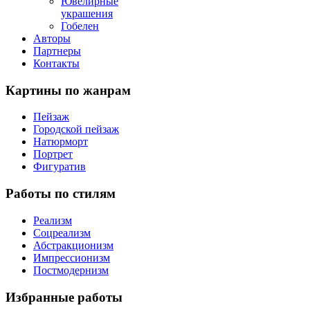
Ювелирные
украшения
Гобелен
Авторы
Партнеры
Контакты
Картины
по жанрам
Пейзаж
Городской пейзаж
Натюрморт
Портрет
Фигуратив
Работы
по стилям
Реализм
Соцреализм
Абстракционизм
Импрессионизм
Постмодернизм
Избранные
работы