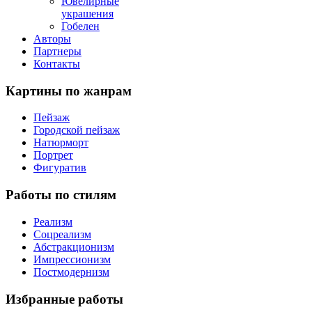
Ювелирные
украшения
Гобелен
Авторы
Партнеры
Контакты
Картины
по жанрам
Пейзаж
Городской пейзаж
Натюрморт
Портрет
Фигуратив
Работы
по стилям
Реализм
Соцреализм
Абстракционизм
Импрессионизм
Постмодернизм
Избранные
работы