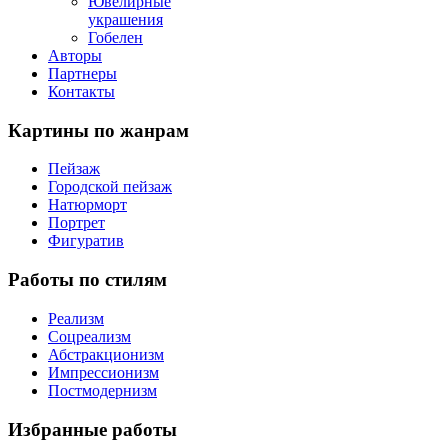
Ювелирные
украшения
Гобелен
Авторы
Партнеры
Контакты
Картины
по жанрам
Пейзаж
Городской пейзаж
Натюрморт
Портрет
Фигуратив
Работы
по стилям
Реализм
Соцреализм
Абстракционизм
Импрессионизм
Постмодернизм
Избранные
работы