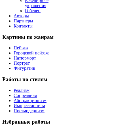
Ювелирные
украшения
Гобелен
Авторы
Партнеры
Контакты
Картины
по жанрам
Пейзаж
Городской пейзаж
Натюрморт
Портрет
Фигуратив
Работы
по стилям
Реализм
Соцреализм
Абстракционизм
Импрессионизм
Постмодернизм
Избранные
работы