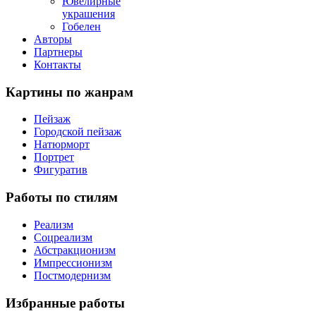
Ювелирные
украшения
Гобелен
Авторы
Партнеры
Контакты
Картины
по жанрам
Пейзаж
Городской пейзаж
Натюрморт
Портрет
Фигуратив
Работы
по стилям
Реализм
Соцреализм
Абстракционизм
Импрессионизм
Постмодернизм
Избранные
работы