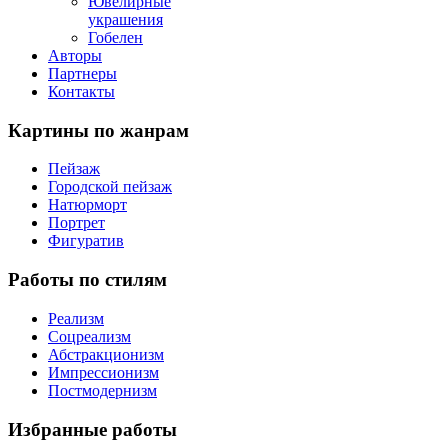
Ювелирные
украшения
Гобелен
Авторы
Партнеры
Контакты
Картины
по жанрам
Пейзаж
Городской пейзаж
Натюрморт
Портрет
Фигуратив
Работы
по стилям
Реализм
Соцреализм
Абстракционизм
Импрессионизм
Постмодернизм
Избранные
работы