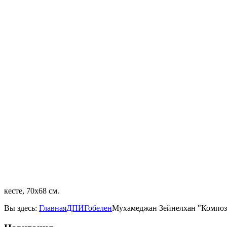
кесте, 70х68 см.
Вы здесь:
Главная
ДПИ
Гобелен
Мухамеджан Зейнелхан "Компо