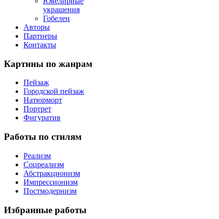
Ювелирные
украшения
Гобелен
Авторы
Партнеры
Контакты
Картины
по жанрам
Пейзаж
Городской пейзаж
Натюрморт
Портрет
Фигуратив
Работы
по стилям
Реализм
Соцреализм
Абстракционизм
Импрессионизм
Постмодернизм
Избранные
работы