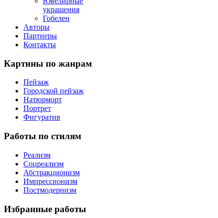
Ювелирные
украшения
Гобелен
Авторы
Партнеры
Контакты
Картины
по жанрам
Пейзаж
Городской пейзаж
Натюрморт
Портрет
Фигуратив
Работы
по стилям
Реализм
Соцреализм
Абстракционизм
Импрессионизм
Постмодернизм
Избранные
работы