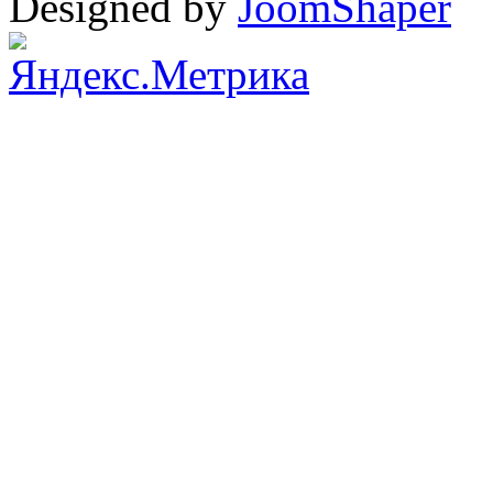
Designed by
JoomShaper