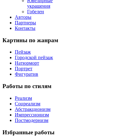
Ювелирные
украшения
Гобелен
Авторы
Партнеры
Контакты
Картины
по жанрам
Пейзаж
Городской пейзаж
Натюрморт
Портрет
Фигуратив
Работы
по стилям
Реализм
Соцреализм
Абстракционизм
Импрессионизм
Постмодернизм
Избранные
работы