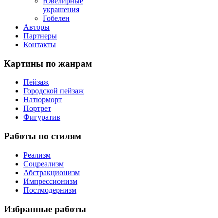
Ювелирные
украшения
Гобелен
Авторы
Партнеры
Контакты
Картины
по жанрам
Пейзаж
Городской пейзаж
Натюрморт
Портрет
Фигуратив
Работы
по стилям
Реализм
Соцреализм
Абстракционизм
Импрессионизм
Постмодернизм
Избранные
работы