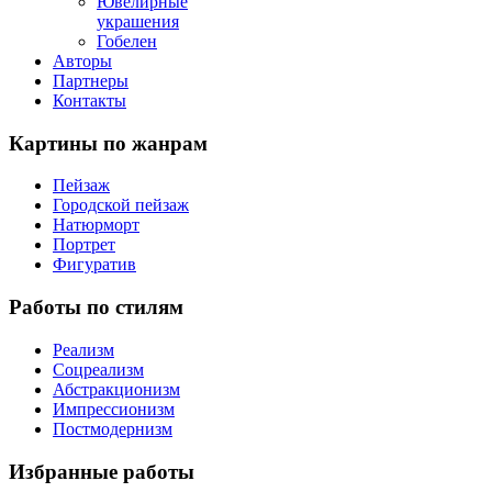
Ювелирные
украшения
Гобелен
Авторы
Партнеры
Контакты
Картины
по жанрам
Пейзаж
Городской пейзаж
Натюрморт
Портрет
Фигуратив
Работы
по стилям
Реализм
Соцреализм
Абстракционизм
Импрессионизм
Постмодернизм
Избранные
работы