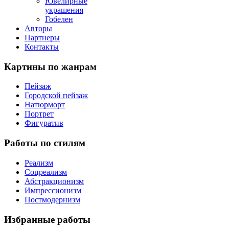
Ювелирные
украшения
Гобелен
Авторы
Партнеры
Контакты
Картины
по жанрам
Пейзаж
Городской пейзаж
Натюрморт
Портрет
Фигуратив
Работы
по стилям
Реализм
Соцреализм
Абстракционизм
Импрессионизм
Постмодернизм
Избранные
работы