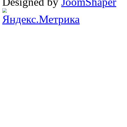
Designed by
JoomShaper