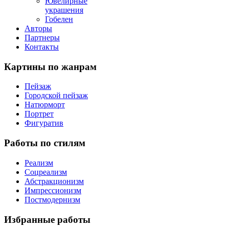
Ювелирные
украшения
Гобелен
Авторы
Партнеры
Контакты
Картины
по жанрам
Пейзаж
Городской пейзаж
Натюрморт
Портрет
Фигуратив
Работы
по стилям
Реализм
Соцреализм
Абстракционизм
Импрессионизм
Постмодернизм
Избранные
работы