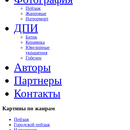
Пейзаж
Жанровые
Натюрморт
ДПИ
Батик
Керамика
Ювелирные
украшения
Гобелен
Авторы
Партнеры
Контакты
Картины
по жанрам
Пейзаж
Городской пейзаж
Натюрморт