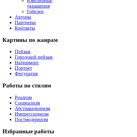
Ювелирные
украшения
Гобелен
Авторы
Партнеры
Контакты
Картины
по жанрам
Пейзаж
Городской пейзаж
Натюрморт
Портрет
Фигуратив
Работы
по стилям
Реализм
Соцреализм
Абстракционизм
Импрессионизм
Постмодернизм
Избранные
работы