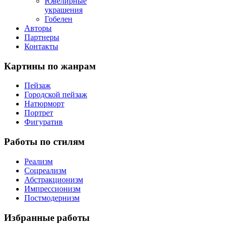
Ювелирные
украшения
Гобелен
Авторы
Партнеры
Контакты
Картины
по жанрам
Пейзаж
Городской пейзаж
Натюрморт
Портрет
Фигуратив
Работы
по стилям
Реализм
Соцреализм
Абстракционизм
Импрессионизм
Постмодернизм
Избранные
работы