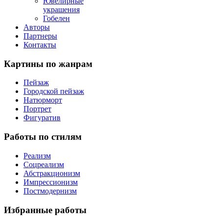
Ювелирные
украшения
Гобелен
Авторы
Партнеры
Контакты
Картины
по жанрам
Пейзаж
Городской пейзаж
Натюрморт
Портрет
Фигуратив
Работы
по стилям
Реализм
Соцреализм
Абстракционизм
Импрессионизм
Постмодернизм
Избранные
работы