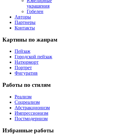
Ювелирные
украшения
Гобелен
Авторы
Партнеры
Контакты
Картины
по жанрам
Пейзаж
Городской пейзаж
Натюрморт
Портрет
Фигуратив
Работы
по стилям
Реализм
Соцреализм
Абстракционизм
Импрессионизм
Постмодернизм
Избранные
работы