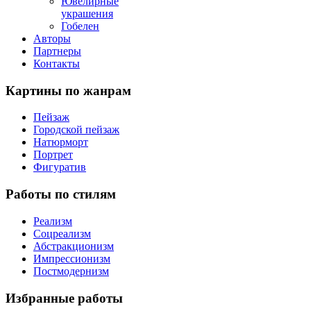
Ювелирные
украшения
Гобелен
Авторы
Партнеры
Контакты
Картины
по жанрам
Пейзаж
Городской пейзаж
Натюрморт
Портрет
Фигуратив
Работы
по стилям
Реализм
Соцреализм
Абстракционизм
Импрессионизм
Постмодернизм
Избранные
работы