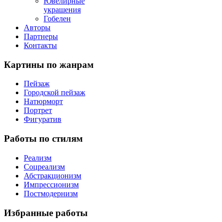
Ювелирные
украшения
Гобелен
Авторы
Партнеры
Контакты
Картины
по жанрам
Пейзаж
Городской пейзаж
Натюрморт
Портрет
Фигуратив
Работы
по стилям
Реализм
Соцреализм
Абстракционизм
Импрессионизм
Постмодернизм
Избранные
работы