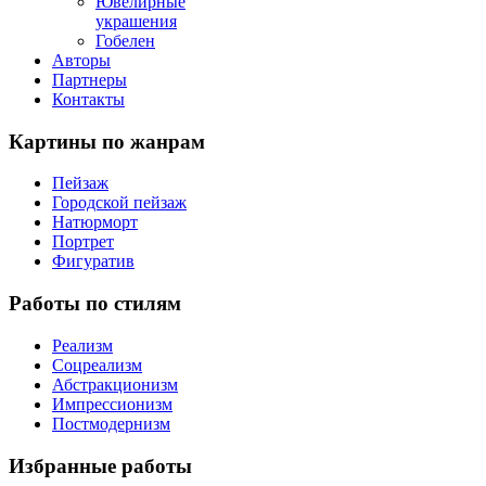
Ювелирные
украшения
Гобелен
Авторы
Партнеры
Контакты
Картины
по жанрам
Пейзаж
Городской пейзаж
Натюрморт
Портрет
Фигуратив
Работы
по стилям
Реализм
Соцреализм
Абстракционизм
Импрессионизм
Постмодернизм
Избранные
работы