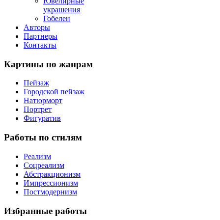
Ювелирные
украшения
Гобелен
Авторы
Партнеры
Контакты
Картины
по жанрам
Пейзаж
Городской пейзаж
Натюрморт
Портрет
Фигуратив
Работы
по стилям
Реализм
Соцреализм
Абстракционизм
Импрессионизм
Постмодернизм
Избранные
работы