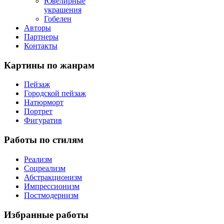
Ювелирные
украшения
Гобелен
Авторы
Партнеры
Контакты
Картины
по жанрам
Пейзаж
Городской пейзаж
Натюрморт
Портрет
Фигуратив
Работы
по стилям
Реализм
Соцреализм
Абстракционизм
Импрессионизм
Постмодернизм
Избранные
работы