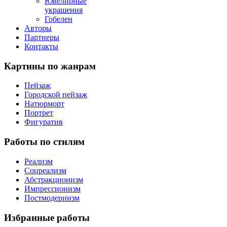
Ювелирные
украшения
Гобелен
Авторы
Партнеры
Контакты
Картины
по жанрам
Пейзаж
Городской пейзаж
Натюрморт
Портрет
Фигуратив
Работы
по стилям
Реализм
Соцреализм
Абстракционизм
Импрессионизм
Постмодернизм
Избранные
работы