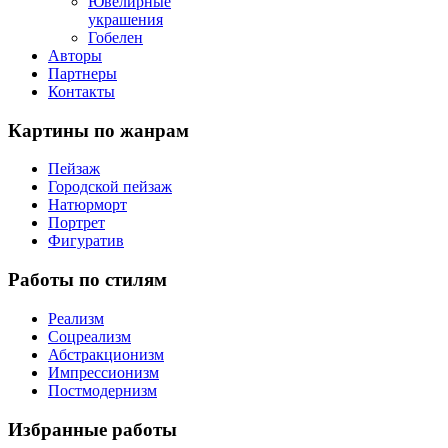
Ювелирные
украшения
Гобелен
Авторы
Партнеры
Контакты
Картины
по жанрам
Пейзаж
Городской пейзаж
Натюрморт
Портрет
Фигуратив
Работы
по стилям
Реализм
Соцреализм
Абстракционизм
Импрессионизм
Постмодернизм
Избранные
работы