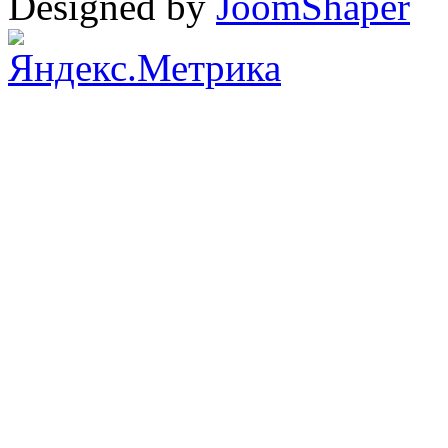
Designed by
JoomShaper