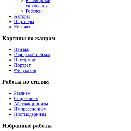
Ювелирные
украшения
Гобелен
Авторы
Партнеры
Контакты
Картины
по жанрам
Пейзаж
Городской пейзаж
Натюрморт
Портрет
Фигуратив
Работы
по стилям
Реализм
Соцреализм
Абстракционизм
Импрессионизм
Постмодернизм
Избранные
работы