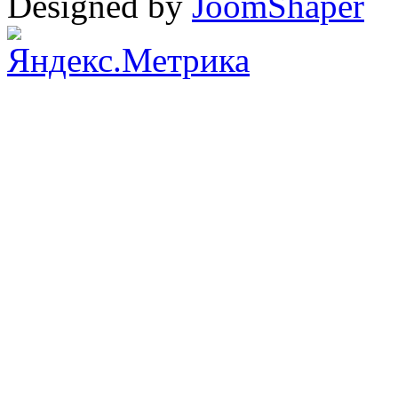
Designed by
JoomShaper