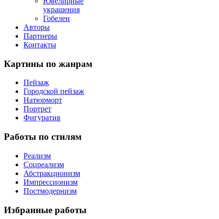
Ювелирные
украшения
Гобелен
Авторы
Партнеры
Контакты
Картины
по жанрам
Пейзаж
Городской пейзаж
Натюрморт
Портрет
Фигуратив
Работы
по стилям
Реализм
Соцреализм
Абстракционизм
Импрессионизм
Постмодернизм
Избранные
работы