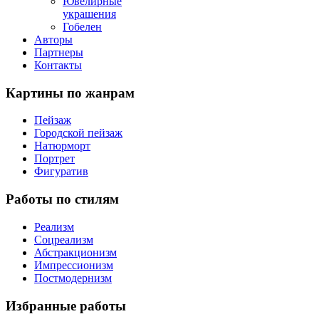
Ювелирные
украшения
Гобелен
Авторы
Партнеры
Контакты
Картины
по жанрам
Пейзаж
Городской пейзаж
Натюрморт
Портрет
Фигуратив
Работы
по стилям
Реализм
Соцреализм
Абстракционизм
Импрессионизм
Постмодернизм
Избранные
работы