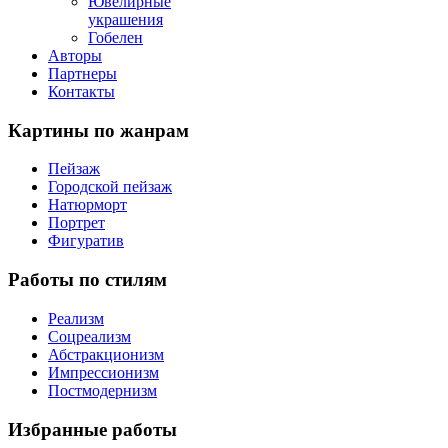
Ювелирные
украшения
Гобелен
Авторы
Партнеры
Контакты
Картины
по жанрам
Пейзаж
Городской пейзаж
Натюрморт
Портрет
Фигуратив
Работы
по стилям
Реализм
Соцреализм
Абстракционизм
Импрессионизм
Постмодернизм
Избранные
работы