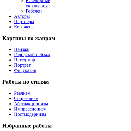
Ювелирные
украшения
Гобелен
Авторы
Партнеры
Контакты
Картины
по жанрам
Пейзаж
Городской пейзаж
Натюрморт
Портрет
Фигуратив
Работы
по стилям
Реализм
Соцреализм
Абстракционизм
Импрессионизм
Постмодернизм
Избранные
работы