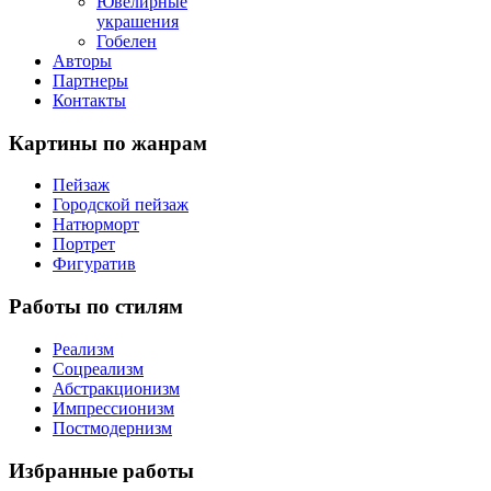
Ювелирные
украшения
Гобелен
Авторы
Партнеры
Контакты
Картины
по жанрам
Пейзаж
Городской пейзаж
Натюрморт
Портрет
Фигуратив
Работы
по стилям
Реализм
Соцреализм
Абстракционизм
Импрессионизм
Постмодернизм
Избранные
работы