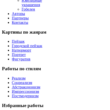
Ювелирные
украшения
Гобелен
Авторы
Партнеры
Контакты
Картины
по жанрам
Пейзаж
Городской пейзаж
Натюрморт
Портрет
Фигуратив
Работы
по стилям
Реализм
Соцреализм
Абстракционизм
Импрессионизм
Постмодернизм
Избранные
работы