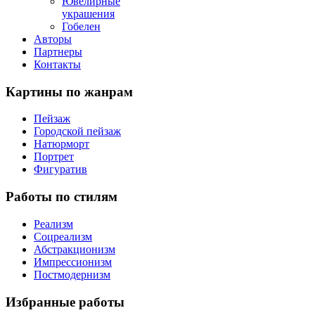
Ювелирные
украшения
Гобелен
Авторы
Партнеры
Контакты
Картины
по жанрам
Пейзаж
Городской пейзаж
Натюрморт
Портрет
Фигуратив
Работы
по стилям
Реализм
Соцреализм
Абстракционизм
Импрессионизм
Постмодернизм
Избранные
работы