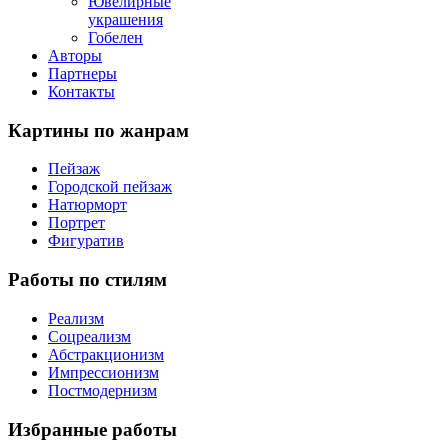
Ювелирные
украшения
Гобелен
Авторы
Партнеры
Контакты
Картины
по жанрам
Пейзаж
Городской пейзаж
Натюрморт
Портрет
Фигуратив
Работы
по стилям
Реализм
Соцреализм
Абстракционизм
Импрессионизм
Постмодернизм
Избранные
работы