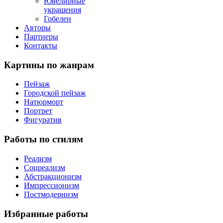
Ювелирные
украшения
Гобелен
Авторы
Партнеры
Контакты
Картины
по жанрам
Пейзаж
Городской пейзаж
Натюрморт
Портрет
Фигуратив
Работы
по стилям
Реализм
Соцреализм
Абстракционизм
Импрессионизм
Постмодернизм
Избранные
работы