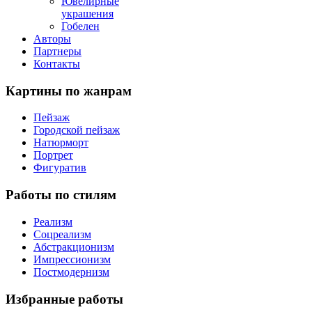
Ювелирные
украшения
Гобелен
Авторы
Партнеры
Контакты
Картины
по жанрам
Пейзаж
Городской пейзаж
Натюрморт
Портрет
Фигуратив
Работы
по стилям
Реализм
Соцреализм
Абстракционизм
Импрессионизм
Постмодернизм
Избранные
работы