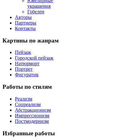
Ювелирные
украшения
Гобелен
Авторы
Партнеры
Контакты
Картины
по жанрам
Пейзаж
Городской пейзаж
Натюрморт
Портрет
Фигуратив
Работы
по стилям
Реализм
Соцреализм
Абстракционизм
Импрессионизм
Постмодернизм
Избранные
работы