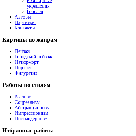
Ювелирные
украшения
Гобелен
Авторы
Партнеры
Контакты
Картины
по жанрам
Пейзаж
Городской пейзаж
Натюрморт
Портрет
Фигуратив
Работы
по стилям
Реализм
Соцреализм
Абстракционизм
Импрессионизм
Постмодернизм
Избранные
работы