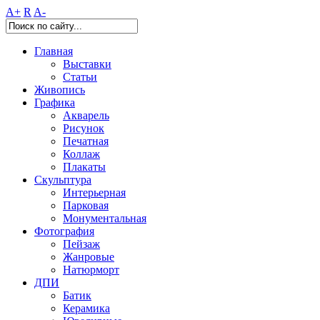
A+
R
A-
Главная
Выставки
Статьи
Живопись
Графика
Акварель
Рисунок
Печатная
Коллаж
Плакаты
Скульптура
Интерьерная
Парковая
Монументальная
Фотография
Пейзаж
Жанровые
Натюрморт
ДПИ
Батик
Керамика