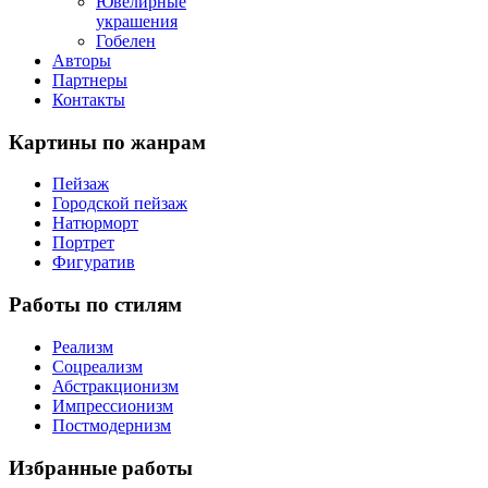
Ювелирные
украшения
Гобелен
Авторы
Партнеры
Контакты
Картины
по жанрам
Пейзаж
Городской пейзаж
Натюрморт
Портрет
Фигуратив
Работы
по стилям
Реализм
Соцреализм
Абстракционизм
Импрессионизм
Постмодернизм
Избранные
работы