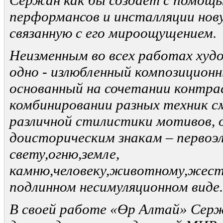
Сержан как бы создает с помощь
перформансов и инсталляции нов
связанную с его мироощущением.
Неизменным во всех работах ху
одно - излюбленный композиционн
основанный на сочетании контр
комбинировании разных техник 
различной стилистики мотивов, 
доисторическим знак
ам – первоэ
свету,
огню
,земле,
камню,
человеку,
животному,
жест
подлинном несимуляционном виде.
В своей работе «
Өр Алтай
» Сер