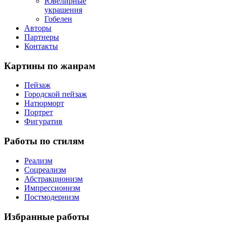
Ювелирные
украшения
Гобелен
Авторы
Партнеры
Контакты
Картины
по жанрам
Пейзаж
Городской пейзаж
Натюрморт
Портрет
Фигуратив
Работы
по стилям
Реализм
Соцреализм
Абстракционизм
Импрессионизм
Постмодернизм
Избранные
работы