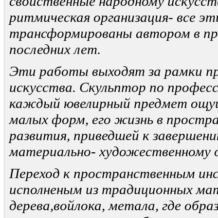
свойственные народному искусст
ритмическая организация- все э
трансформированы автором в пр
последних лет.
Эти работы выходят за рамки п
искусства. Скульптор по профес
каждый ювелирный предмет ощу
малых форм, его жизнь в простра
развития, приведшей к завершени
материально- художественному о
Переход к пространственным ин
исполнен
ы
м из традиционных ма
дерева,
войлока, метала
,
где образ