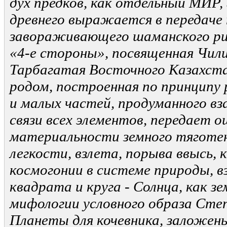
дух предков, как отдельный МИР,
древнего выражается в передаче
завораживающего шаманского р
«4-е стороны», посвященная Чил
Тарбагатая Восточного Казахста
родом, построенная по принципу 
и малых частей, продуманного в
связи всех элементов, передает
материальности земного тяготен
легкости, взлета, порыва ввысь, 
космогонии в системе природы, 
квадрата и круга - Солнца, как зе
мифологии условного образа Степ
Планеты для кочевника, заложены